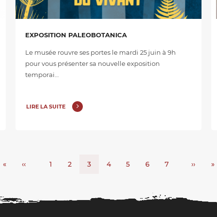
EXPOSITION PALEOBOTANICA
Le musée rouvre ses portes le mardi 25 juin à 9h
pour vous présenter sa nouvelle exposition
temporai…
LIRE LA SUITE
Première
«
Page
‹‹
Page
1
Page
2
Page
3
Page
4
Page
5
Page
6
Page
7
Page
››
D
»
page
précédente
courante
suivan
p