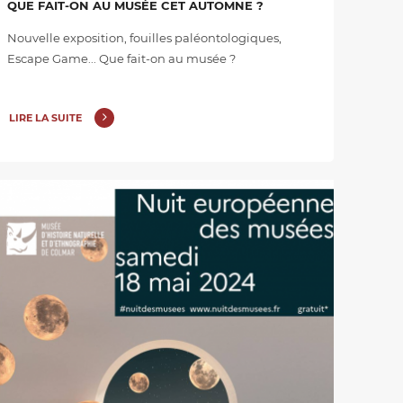
QUE FAIT-ON AU MUSÉE CET AUTOMNE ?
Nouvelle exposition, fouilles paléontologiques,
Escape Game... Que fait-on au musée ?
LIRE LA SUITE