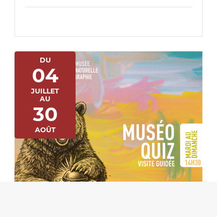
DU
04
JUILLET
AU
30
AOÛT