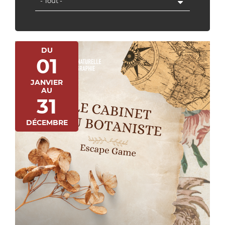
- Tout -
DU
01
JANVIER
AU
31
DÉCEMBRE