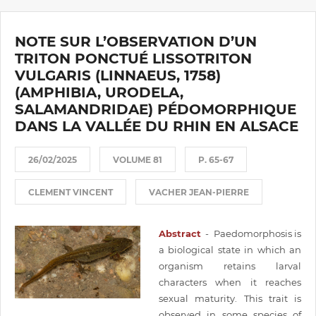
NOTE SUR L’OBSERVATION D’UN
TRITON PONCTUÉ LISSOTRITON
VULGARIS (LINNAEUS, 1758)
(AMPHIBIA, URODELA,
SALAMANDRIDAE) PÉDOMORPHIQUE
DANS LA VALLÉE DU RHIN EN ALSACE
26/02/2025
VOLUME 81
P. 65-67
CLEMENT VINCENT
VACHER JEAN-PIERRE
Abstract
- Paedomorphosis is
a biological state in which an
organism retains larval
characters when it reaches
sexual maturity. This trait is
observed in some species of