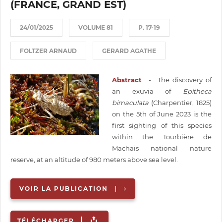
(FRANCE, GRAND EST)
24/01/2025
VOLUME 81
P. 17-19
FOLTZER ARNAUD
GERARD AGATHE
Abstract
- The discovery of
an exuvia of
Epitheca
bimaculata
(Charpentier, 1825)
on the 5th of June 2023 is the
first sighting of this species
within the Tourbière de
Machais national nature
reserve, at an altitude of 980 meters above sea level.
VOIR LA PUBLICATION
TÉLÉCHARGER