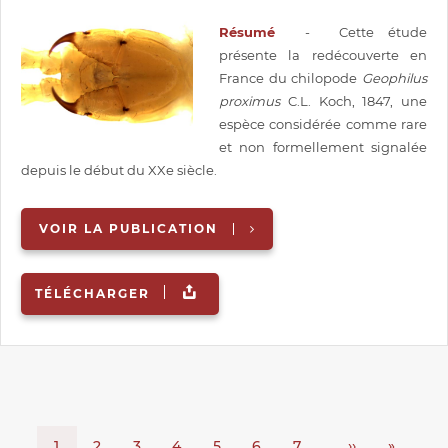
Résumé
- Cette étude
présente la redécouverte en
France du chilopode
Geophilus
proximus
C.L. Koch, 1847, une
espèce considérée comme rare
et non formellement signalée
depuis le début du XXe siècle.
VOIR LA PUBLICATION
TÉLÉCHARGER
Page
1
Page
2
Page
3
Page
4
Page
5
Page
6
Page
7
Page
››
Dernièr
»