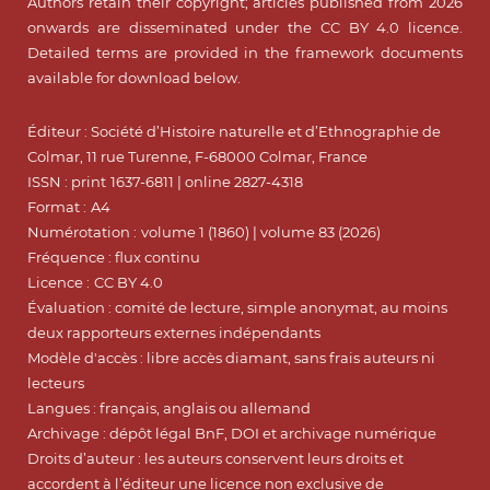
Authors retain their copyright; articles published from 2026
onwards are disseminated under the CC BY 4.0 licence.
Detailed terms are provided in the framework documents
available for download below.
Éditeur : Société d’Histoire naturelle et d’Ethnographie de
Colmar, 11 rue Turenne, F-68000 Colmar, France
ISSN : print
1637-6811 | online 2827-4318
Format :
A4
Numérotation :
volume 1 (1860) | volume 83 (2026)
Fréquence : flux continu
Licence :
CC BY 4.0
Évaluation : comité de lecture, simple anonymat, au moins
deux rapporteurs externes indépendants
Modèle d'accès : libre accès diamant, sans frais auteurs ni
lecteurs
Langues : français, anglais ou allemand
Archivage : dépôt légal BnF, DOI et archivage numérique
Droits d’auteur : les auteurs conservent leurs droits et
accordent à l’éditeur une licence non exclusive de