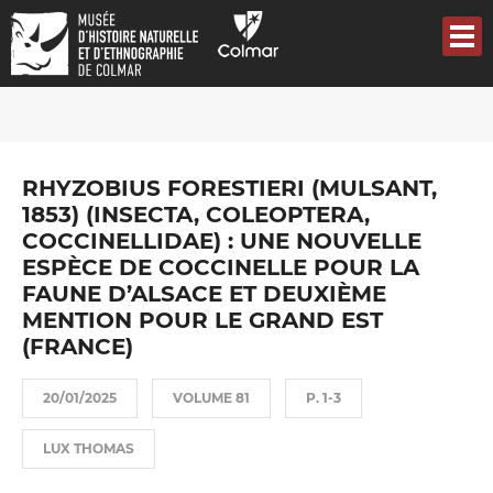
Aller
au
contenu
principal
RHYZOBIUS FORESTIERI (MULSANT,
1853) (INSECTA, COLEOPTERA,
COCCINELLIDAE) : UNE NOUVELLE
ESPÈCE DE COCCINELLE POUR LA
FAUNE D’ALSACE ET DEUXIÈME
MENTION POUR LE GRAND EST
(FRANCE)
20/01/2025
VOLUME 81
P. 1-3
LUX THOMAS