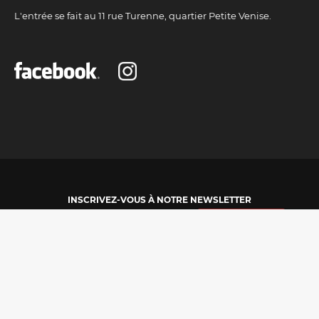
L'entrée se fait au 11 rue Turenne, quartier Petite Venise.
INSCRIVEZ-VOUS À NOTRE NEWSLETTER
© 2026
maetva.com
-
Mentions légales
-
Politique des cookies
-
Plan