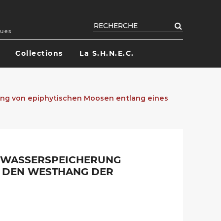
Rechercher
ques
Collections
La S.H.N.E.C.
ng von epiphytischen Moosen entlang eines
 WASSERSPEICHERUNG
H DEN WESTHANG DER