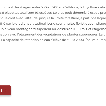
ant ouest des Vosges, entre 500 et 1200 m d’altitude, la bryoflore a ét
 8 placettes totalisent 93 espèces. Le plus petit dénombré est de pre
ue croît avec l’altitude, jusqu’à la limite forestière, à partir de laq
fié par le gradient altitudinal. Les discontinuités floristiques ind
un niveau montagnard supérieur au-dessus de 1000 m. Cet étagemen
ation avec l’étagement des végétations de plantes supérieures. La 
. La capacité de rétention en eau s’élève de 500 à 2000 l/ha, valeurs s