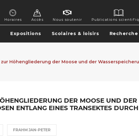
GATION
Horaires
Accès
Nous soutenir
Publications scientifi
ONDAIRE
Expositions
Scolaires & loisirs
Recherche
GATION
CIPALE
zur Höhengliederung der Moose und der Wasserspeicheru
ÖHENGLIEDERUNG DER MOOSE UND DER
SEN ENTLANG EINES TRANSEKTES DURC
FRAHM JAN-PETER