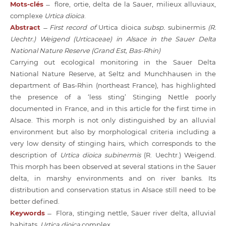
Mots-clés
̶ flore, ortie, delta de la Sauer, milieux alluviaux,
complexe
Urtica dioica
.
Abstract
̶
First record of
Urtica dioica
subsp.
subinermis
(R.
Uechtr.) Weigend (Urticaceae) in Alsace in the Sauer Delta
National Nature Reserve (Grand Est, Bas-Rhin)
Carrying out ecological monitoring in the Sauer Delta
National Nature Reserve, at Seltz and Munchhausen in the
department of Bas-Rhin (northeast France), has highlighted
the presence of a ‘less sting’ Stinging Nettle poorly
documented in France, and in this article for the first time in
Alsace. This morph is not only distinguished by an alluvial
environment but also by morphological criteria including a
very low density of stinging hairs, which corresponds to the
description of
Urtica dioica subinermis
(R. Uechtr.) Weigend.
This morph has been observed at several stations in the Sauer
delta, in marshy environments and on river banks. Its
distribution and conservation status in Alsace still need to be
better defined.
Keywords
̶ Flora, stinging nettle, Sauer river delta, alluvial
habitats,
Urtica dioica
complex.