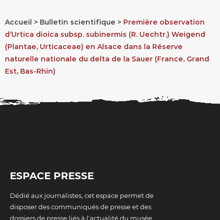
Accueil
Bulletin scientifique
Première observation
d’Urtica dioica subsp. subinermis (R. Uechtr.) Weigend
FIL
(Plantae, Urticaceae) en Alsace dans la Réserve
D'ARIANE
naturelle nationale du delta de la Sauer (France, Grand
Est, Bas-Rhin)
ESPACE PRESSE
Dédié aux journalistes, cet espace permet de
disposer des communiqués de presse et des
dossiers de presse liés à l'actualité du musée.