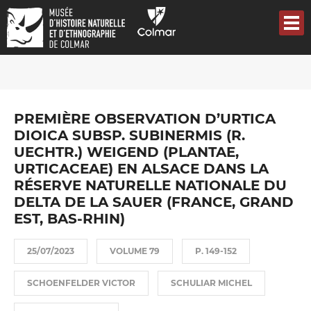
Aller
au
contenu
principal
PREMIÈRE OBSERVATION D’URTICA
DIOICA SUBSP. SUBINERMIS (R.
UECHTR.) WEIGEND (PLANTAE,
URTICACEAE) EN ALSACE DANS LA
RÉSERVE NATURELLE NATIONALE DU
DELTA DE LA SAUER (FRANCE, GRAND
EST, BAS-RHIN)
25/07/2023
VOLUME 79
P. 149-152
SCHOENFELDER VICTOR
SCHULIAR MICHEL