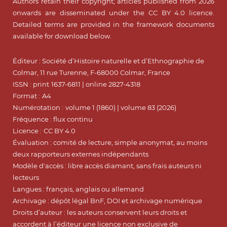
Authors retain their copyright; articles published from 2026
onwards are disseminated under the CC BY 4.0 licence.
Detailed terms are provided in the framework documents
available for download below.
Éditeur : Société d’Histoire naturelle et d’Ethnographie de
Colmar, 11 rue Turenne, F-68000 Colmar, France
ISSN : print
1637-6811 | online 2827-4318
Format :
A4
Numérotation :
volume 1 (1860) | volume 83 (2026)
Fréquence : flux continu
Licence :
CC BY 4.0
Évaluation : comité de lecture, simple anonymat, au moins
deux rapporteurs externes indépendants
Modèle d'accès : libre accès diamant, sans frais auteurs ni
lecteurs
Langues : français, anglais ou allemand
Archivage : dépôt légal BnF, DOI et archivage numérique
Droits d’auteur : les auteurs conservent leurs droits et
accordent à l’éditeur une licence non exclusive de