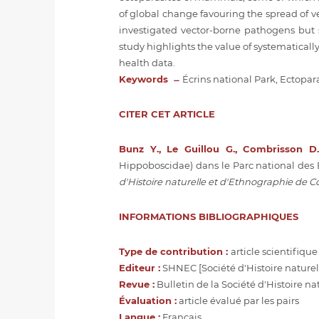
of global change favouring the spread of ve
investigated vector-borne pathogens but se
study highlights the value of systematically
health data.
Keywords ̶
Écrins national Park, Ectopar
CITER CET ARTICLE
Bunz Y., Le Guillou G., Combrisson D.
Hippoboscidae) dans le Parc national des É
d'Histoire naturelle et d'Ethnographie de 
INFORMATIONS BIBLIOGRAPHIQUES
Type de contribution :
article scientifique
Editeur :
SHNEC [Société d'Histoire nature
Revue :
Bulletin de la Société d'Histoire nat
Évaluation :
article évalué par les pairs
Langue :
Français