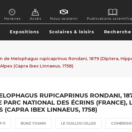
GATION
Horaires
Accès
Nous soutenir
Publications scientifi
ONDAIRE
Expositions
Scolaires & loisirs
Recherche
GATION
CIPALE
 de Melophagus rupicaprinus Rondani, 1879 (Diptera, Hippo
 Alpes (Capra ibex Linnaeus, 1758)
ELOPHAGUS RUPICAPRINUS RONDANI, 187
 PARC NATIONAL DES ÉCRINS (FRANCE), L
 (CAPRA IBEX LINNAEUS, 1758)
7-11
BUNZ YOANN
LE GUILLOU GILLES
COMBRISS