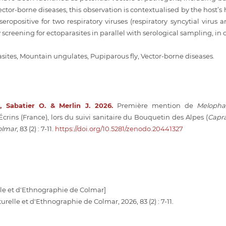
ctor-borne diseases, this observation is contextualised by the host’s
ropositive for two respiratory viruses (respiratory syncytial virus a
 screening for ectoparasites in parallel with serological sampling, in 
asites, Mountain ungulates, Pupiparous fly, Vector-borne diseases.
, Sabatier O. & Merlin J. 2026.
Première mention de
Melopha
crins (France), lors du suivi sanitaire du Bouquetin des Alpes (
Capra
Colmar
, 83 (2) : 7-11.
https://doi.org/10.5281/zenodo.20441327
lle et d'Ethnographie de Colmar]
urelle et d'Ethnographie de Colmar, 2026, 83 (2) : 7-11.