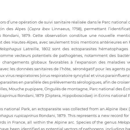
ors d’une opération de suivi sanitaire réalisée dans le Parc national 
in des Alpes (
Capra ibex
Linnaeus, 1758), permettant l’identifi
s
Rondani, 1879. Cette observation constitue une nouvelle mentio
 des Hautes-Alpes, avec seulement trois mentions antérieures en Fr
Melophagus
Latreille, 1802 sont des ectoparasites hématophages
 comme vecteurs potentiels de pathogènes, notamment des bactérie
 changements globaux favorables à l’expansion des maladies vec
avec les données sanitaires de l’hôte, séronégatif pour les agents p
 virus respiratoires (virus respiratoire syncytial et virus parainflue
oparasites en parallèle des prélèvements sérologiques, afin de croiser
elles, Mouche pupipare, Ongulés de montagne, Parc national des Écri
icaprinus
Rondani, 1879 (Diptera, Hippoboscidae) in Écrins national 
s national Park, an ectoparasite was collected from an Alpine ibex (
hagus rupicaprinus
Rondani, 1879. This represents a new record for
ds in France, all within the Alpine arc. Species of the genus
Melo
ve been identified as potential vectors of pathogens, including bact