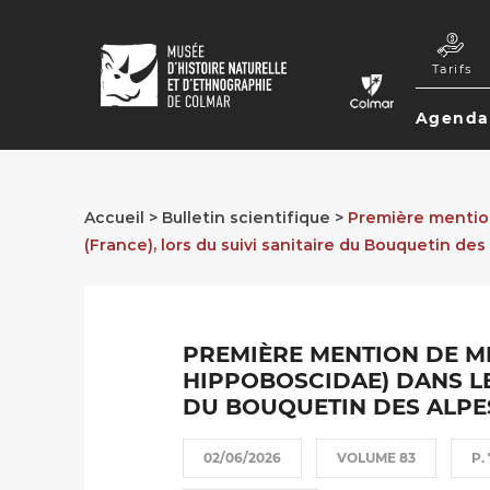
Aller
au
NAVI
contenu
Tarifs
SEC
principal
Agenda
NAVI
PRIN
Accueil
Bulletin scientifique
Première mention
(France), lors du suivi sanitaire du Bouquetin des
FIL
D'ARIANE
PREMIÈRE MENTION DE M
HIPPOBOSCIDAE) DANS LE
DU BOUQUETIN DES ALPES
02/06/2026
VOLUME 83
P. 