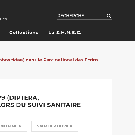
Rechercher
ques
Collections
La S.H.N.E.C.
boscidae) dans le Parc national des Écrins
9 (DIPTERA,
ORS DU SUIVI SANITAIRE
ON DAMIEN
SABATIER OLIVIER