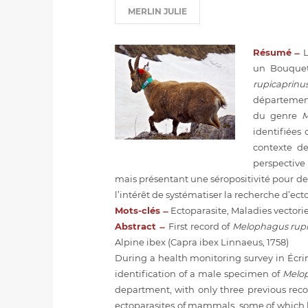
MERLIN JULIE
Résumé ̶
L
un Bouquet
rupicaprinu
département
du genre
identifiées
contexte de
perspective 
mais présentant une séropositivité pour deux
l’intérêt de systématiser la recherche d’ect
Mots-clés ̶
Ectoparasite, Maladies vectori
Abstract ̶
First record of
Melophagus rup
Alpine ibex (Capra ibex Linnaeus, 1758)
During a health monitoring survey in Écrin
identification of a male specimen of
Melop
department, with only three previous recor
ectoparasites of mammals, some of which ha