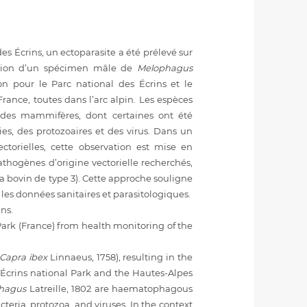
des Écrins, un ectoparasite a été prélevé sur
cation d’un spécimen mâle de
Melophagus
n pour le Parc national des Écrins et le
ance, toutes dans l’arc alpin. Les espèces
 des mammifères, dont certaines ont été
s, des protozoaires et des virus. Dans un
torielles, cette observation est mise en
athogènes d’origine vectorielle recherchés,
nza bovin de type 3). Cette approche souligne
 les données sanitaires et parasitologiques.
ns.
Park (France) from health monitoring of the
Capra ibex
Linnaeus, 1758), resulting in the
 Écrins national Park and the Hautes-Alpes
phagus
Latreille, 1802 are haematophagous
eria, protozoa, and viruses. In the context