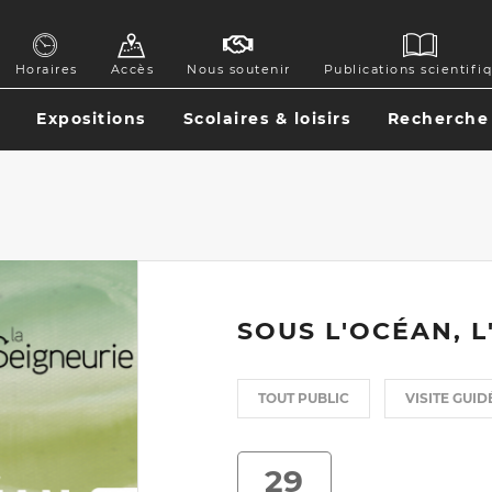
GATION
Horaires
Accès
Nous soutenir
Publications scientifi
ONDAIRE
Expositions
Scolaires & loisirs
Recherche
GATION
CIPALE
SOUS L'OCÉAN, L
TOUT PUBLIC
VISITE GUID
29