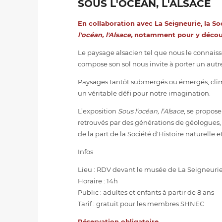
SOUS L'OCÉAN, L'ALSACE
En collaboration avec
La Seigneurie
, la
So
l'océan, l'Alsace,
notamment pour y découvr
Le paysage alsacien tel que nous le connaisso
compose son sol nous invite à porter un autre 
Paysages tantôt submergés ou émergés, clima
un véritable défi pour notre imagination.
L’exposition
Sous l’océan, l’Alsace
, se propose
retrouvés par des générations de géologues,
de la part de la Société d'Histoire naturelle
Infos
Lieu : RDV devant le musée de La Seigneuri
Horaire : 14h
Public : adultes et enfants à partir de 8 ans
Tarif : gratuit pour les membres SHNEC
Réservation obligatoire