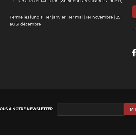
10h à 12h et 14h à 18h (week-ends et vacances zone B)
Fermé les lundis | 1er janvier | 1er mai | 1er novembre | 25
au 31 décembre
L'
VOUS À NOTRE NEWSLETTER