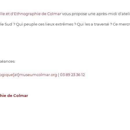
elle et d'Ethnographie de Colmar
vous propose une après-midi d'atelie
ôle Sud ? Qui peuple ces lieux extrêmes ? Qui les a traversé ? Ce merc
2 séances
gogique[at]museumcolmar.org
|
03 89 23 36 12
phie de Colmar