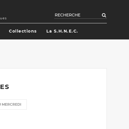
Rechercher
ques
Collections
La S.H.N.E.C.
ES
U MERCREDI