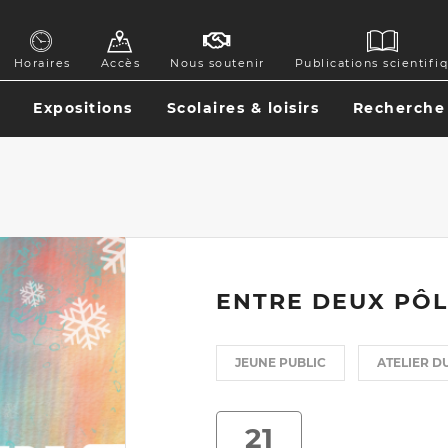
GATION
Horaires
Accès
Nous soutenir
Publications scientifi
ONDAIRE
Expositions
Scolaires & loisirs
Recherche
GATION
CIPALE
ENTRE DEUX PÔL
JEUNE PUBLIC
ATELIER D
21