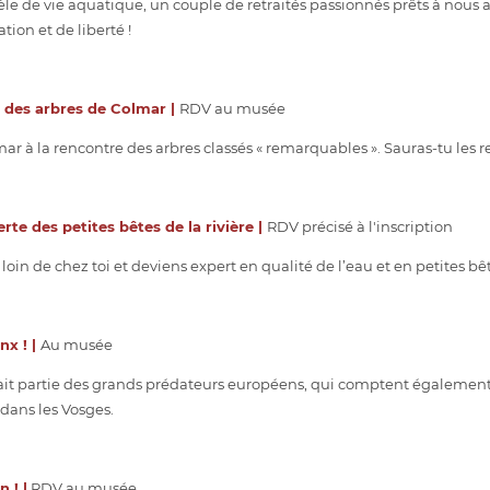
le de vie aquatique, un couple de retraités passionnés prêts à nous ac
ion et de liberté !
re des arbres de Colmar |
RDV au musée
 à la rencontre des arbres classés « remarquables ». Sauras-tu les rec
rte des petites bêtes de la rivière |
RDV précisé à l'inscription
loin de chez toi et deviens expert en qualité de l’eau et en petites bê
nx ! |
Au musée
fait partie des grands prédateurs européens, qui comptent également l
dans les Vosges.
 ! |
RDV au musée