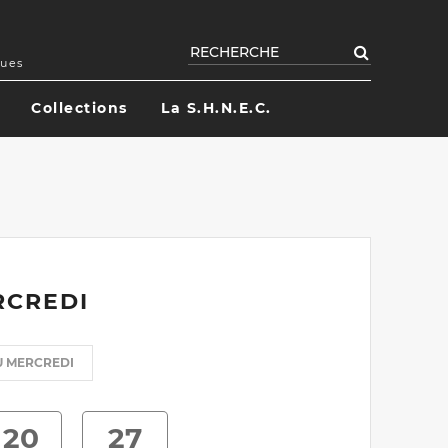
Rechercher
ques
Collections
La S.H.N.E.C.
RCREDI
U MERCREDI
20
27