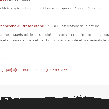
filets, capture-les sans les blesser et apprends à les différencier.
a recherche du trésor caché |
RDV à l'Observatoire de la nature
’année ! Munis-toi de ta curiosité, d’un bon esprit d’équipe et d’un 
s et surprises, arriveras-tu au bout du jeu de piste et trouveras-tu le t
plet
gogique[at]museumcolmar.org
|
03 89 23 36 12