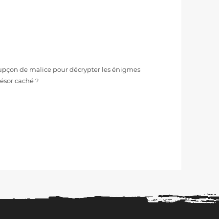
soupçon de malice pour décrypter les énigmes
résor caché ?