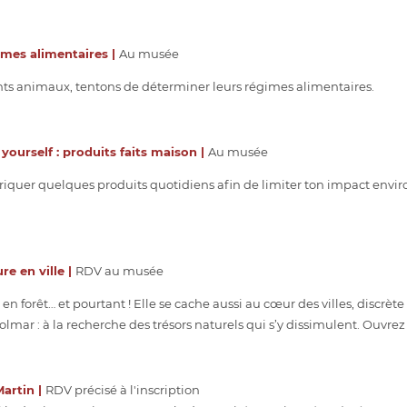
imes alimentaires |
Au musée
rents animaux, tentons de déterminer leurs régimes alimentaires.
 yourself : produits faits maison |
Au musée
riquer quelques produits quotidiens afin de limiter ton impact envir
re en ville |
RDV au musée
en forêt… et pourtant ! Elle se cache aussi au cœur des villes, discrèt
lmar : à la recherche des trésors naturels qui s’y dissimulent. Ouvrez 
Martin |
RDV précisé à l'inscription