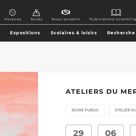
GATION
Horaires
Accès
Nous soutenir
Publications scientifi
ONDAIRE
Expositions
Scolaires & loisirs
Recherche
GATION
CIPALE
ATELIERS DU ME
JEUNE PUBLIC
ATELIER D
29
06