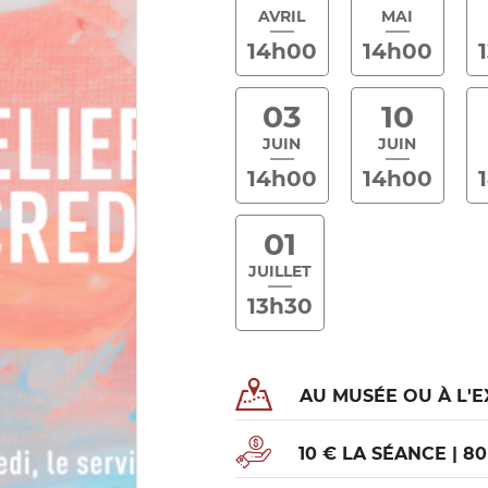
AVRIL
MAI
14h00
14h00
03
10
JUIN
JUIN
14h00
14h00
01
JUILLET
13h30
AU MUSÉE OU À L'E
10 € LA SÉANCE | 8