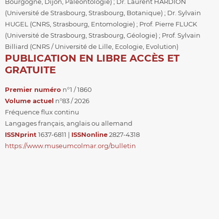
Bourgogne, Dijon, Paléontologie) ; Dr. Laurent HARDION
(Université de Strasbourg, Strasbourg, Botanique) ; Dr. Sylvain
HUGEL (CNRS, Strasbourg, Entomologie) ; Prof. Pierre FLUCK
(Université de Strasbourg, Strasbourg, Géologie) ; Prof. Sylvain
Billiard (CNRS / Université de Lille, Ecologie, Evolution)
PUBLICATION EN LIBRE ACCÈS ET
GRATUITE
Premier numéro
n°1 / 1860
Volume actuel
n°83 / 2026
Fréquence flux continu
Langages français, anglais ou allemand
ISSNprint
1637-6811 |
ISSNonline
2827-4318
https://www.museumcolmar.org/bulletin
CONTACT
Société d'Histoire Naturelle et d'Ethnographie de Colmar
11 rue Turenne
68000 Colmar