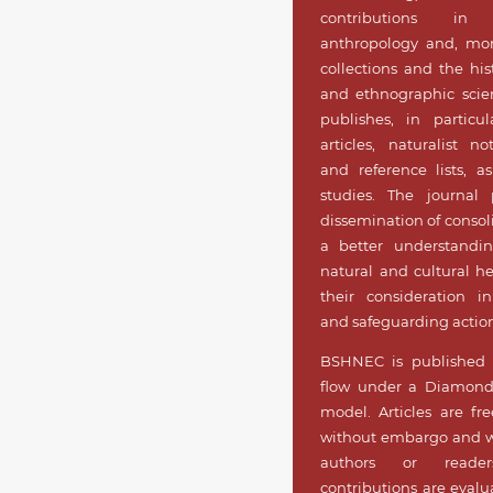
contributions in a
anthropology and, mor
collections and the his
and ethnographic sci
publishes, in particu
articles, naturalist no
and reference lists, a
studies. The journal
dissemination of consoli
a better understandin
natural and cultural he
their consideration i
and safeguarding action
BSHNEC is published 
flow under a Diamond
model. Articles are fre
without embargo and wi
authors or readers
contributions are evalu