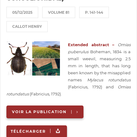
05/12/2025
VOLUME 81
P. 141-144
CALLOT HENRY
Extended abstract –
Omias
puberulus
Boheman, 1834 is a
small weevil, measuring 2.5
mm in length, that has long
been known by the misapplied
names
Mylacus rotundatus
(Fabricius, 1792) and
Omias
rotundatus
(Fabricius, 1792).
VOIR LA PUBLICATION
TÉLÉCHARGER