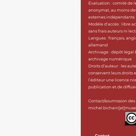
Évaluation : comité de l
anonymat, au moins de
externes indépendants
Modèle d'accès : libre a
sans frais auteurs ni lec
Langues : français, angl
allemand
Archivage : dépôt légal 
archivage numérique
Droits d’auteur : les aut
conservent leurs droits 
l’éditeur une licence no
publication et de diffusi
Contact/soumission des a
michel.bichain[at]mus
Contact