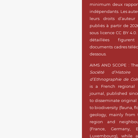
minimum deux rapport
indépendants. Les aute
leurs droits d’auteur 
publiés à partir de 202
sous licence CC BY 4.0.
détaillées figure
documents cadres téléc
dessous.
AIMS AND SCOPE : Th
Société d’Histoire 
d’Ethnographie de Col
is a French regional 
journal, published sinc
to disseminate original
to biodiversity (fauna, f
geology, mainly from 
region and neighbou
(France, Germany, 
Luxembourg), while a