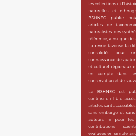
les collections et l’histo
naturelles et ethnog
BSHNEC publie no
articles de taxonomi
naturalistes, des synthès
référence, ainsi que des
La revue favorise la dif
consolidés pour un
connaissance des patri
et culturel régionaux e
en compte dans les
conservation et de sauv
Le BSHNEC est publ
continu en libre accè
articles sont accessible
sans embargo et sans 
auteurs ni pour les 
contributions scient
évaluées en simple an