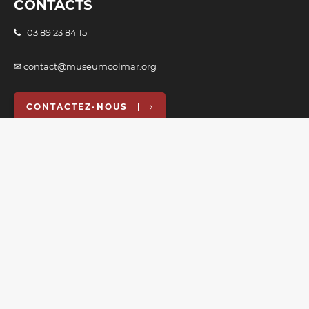
CONTACTS
03 89 23 84 15
✉ contact@museumcolmar.org
CONTACTEZ-NOUS
L'entrée se fait au 11 rue Turenne, quartier Petite Venise.