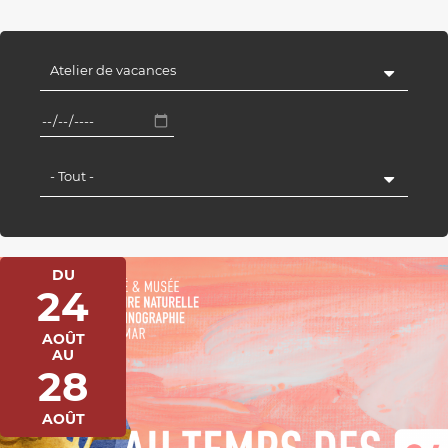
Atelier de vacances
- Tout -
DU
24
AOÛT
AU
28
AOÛT